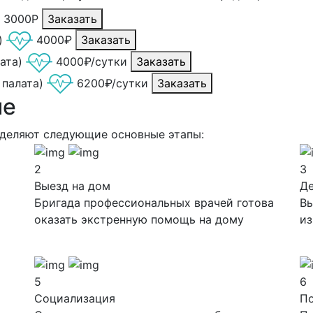
т 3000Р
Заказать
)
4000₽
Заказать
ата)
4000₽/сутки
Заказать
 палата)
6200₽/сутки
Заказать
ие
ыделяют следующие основные этапы:
2
3
Выезд на дом
Д
Бригада профессиональных врачей готова
Вы
оказать экстренную помощь на дому
из
5
6
Социализация
П