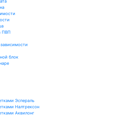
ата
на
симости
ости
ша
а ПВП
озависимости
ной блок
наре
етками Эспераль
етками Налтрексон
етками Аквилонг