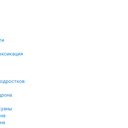
ти
х
оксикация
подростков
дрона
хуаны
ина
ина