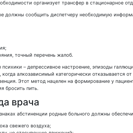
еобходимости организует трансфер в стационарное от
ные должны сообщить диспетчеру необходимую инфор
ия;
яния, точный перечень жалоб.
 психики – депрессивное настроение, эпизоды галлюци
и, когда алкозависимый категорически отказывается о
венция. Этот метод нацелен на формирование у пациен
я бросить пить.
да врача
изнаках абстиненции родные больного должны обеспеч
ока свежего воздуха;
жду, не стесняющую движений;