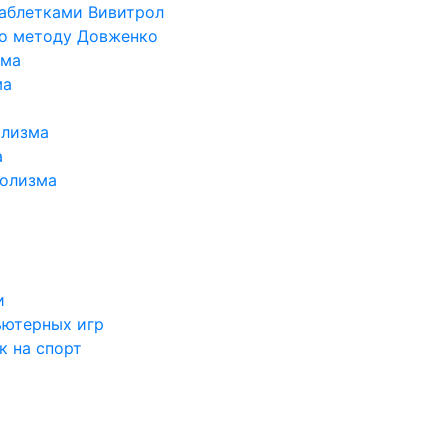
таблетками Вивитрол
по методу Довженко
ома
ма
олизма
а
голизма
и
ьютерных игр
к на спорт