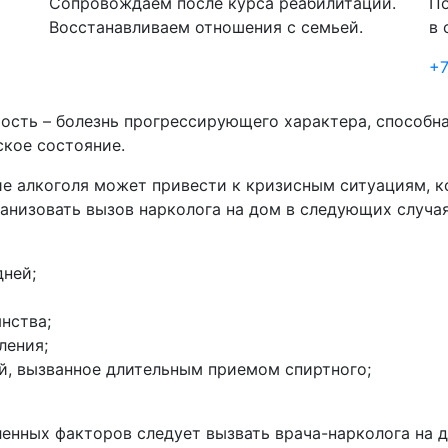
Сопровождаем после курса реабилитации.
По
Восстанавливаем отношения с семьей.
в 
+7
ость – болезнь прогрессирующего характера, способн
ское состояние.
ие алкоголя может привести к кризисным ситуациям, 
анизовать вызов нарколога на дом в следующих случая
дней;
янства;
ления;
й, вызванное длительным приемом спиртного;
ленных факторов следует вызвать врача-нарколога на 